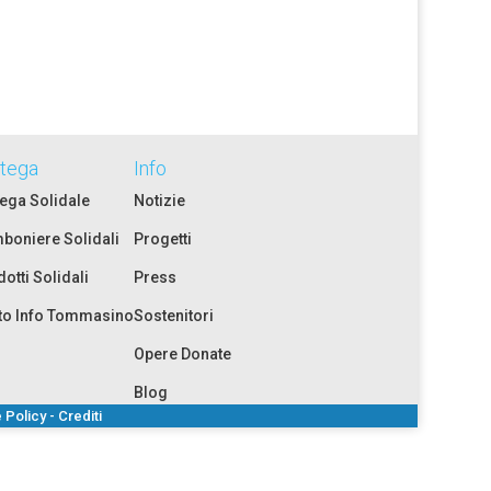
tega
Info
ega Solidale
Notizie
boniere Solidali
Progetti
otti Solidali
Press
to Info Tommasino
Sostenitori
Opere Donate
Blog
 Policy
-
Crediti