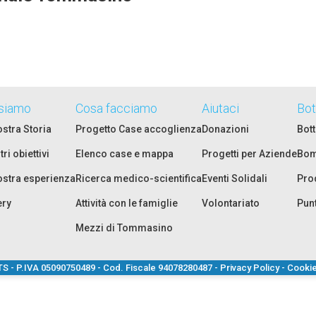
 siamo
Cosa facciamo
Aiutaci
Bot
ostra Storia
Progetto Case accoglienza
Donazioni
Bott
tri obiettivi
Elenco case e mappa
Progetti per Aziende
Bom
ostra esperienza
Ricerca medico-scientifica
Eventi Solidali
Prod
ery
Attività con le famiglie
Volontariato
Pun
Mezzi di Tommasino
TS - P.IVA 05090750489 - Cod. Fiscale 94078280487 -
Privacy Policy
-
Cookie