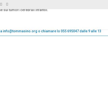
e sui tumori cerebrali infantili.
HOME
CHI SIAMO
COSA FACCIAMO
AIUTACI
B
il a info@tommasino.org o chiamare lo 055 695047 dalle 9 alle 13