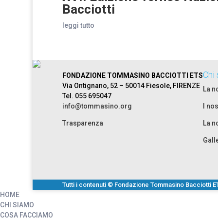
Bacciotti
leggi tutto
Chi
FONDAZIONE TOMMASINO BACCIOTTI ETS
Via Ontignano, 52 – 50014 Fiesole, FIRENZE
La n
Tel. 055 695047
info@tommasino.org
I nos
Trasparenza
La n
Gall
Tutti i contenuti © Fondazione Tommasino Bacciotti E
HOME
CHI SIAMO
COSA FACCIAMO