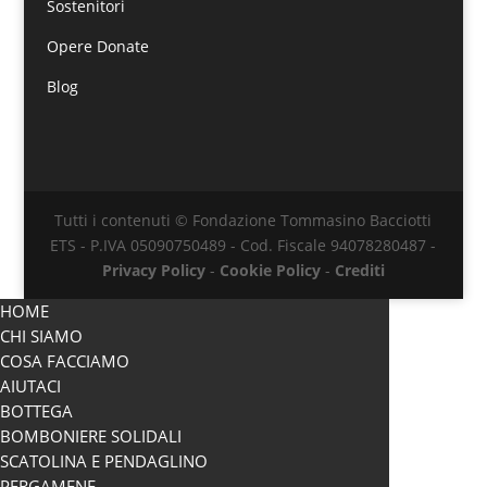
Sostenitori
Opere Donate
Blog
Tutti i contenuti © Fondazione Tommasino Bacciotti
ETS - P.IVA 05090750489 - Cod. Fiscale 94078280487 -
Privacy Policy
-
Cookie Policy
-
Crediti
HOME
CHI SIAMO
COSA FACCIAMO
AIUTACI
BOTTEGA
BOMBONIERE SOLIDALI
SCATOLINA E PENDAGLINO
PERGAMENE