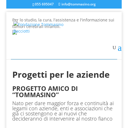
055 695047
info@tommasino.org
Per lo studio, la cura, l'assistenza e l'informazione sui
tumori cerebrali infantili.
In caso di mancata risposta agli ordini, inviare una
mail a info@tommasino.org o chiamare lo 055 695047
dalle 9 alle 13
Progetti per le aziende
PROGETTO AMICO DI
“TOMMASINO”
Nato per dare maggior forza e continuità ai
legami con aziende, enti e associazioni che
già ci sostengono e ai nuovi che
decideranno di intervenire al nostro fianco