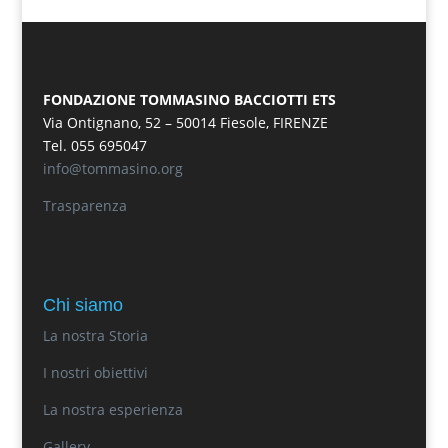
FONDAZIONE TOMMASINO BACCIOTTI ETS
Via Ontignano, 52 – 50014 Fiesole, FIRENZE
Tel. 055 695047
info@tommasino.org
Trasparenza
Chi siamo
La nostra Storia
I nostri obiettivi
La nostra esperienza
Gallery