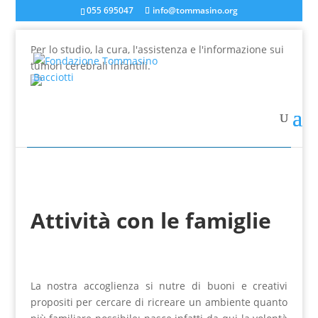
055 695047
info@tommasino.org
Per lo studio, la cura, l'assistenza e l'informazione sui
tumori cerebrali infantili.
In caso di mancata risposta agli ordini, inviare una
mail a info@tommasino.org o chiamare lo 055 695047
dalle 9 alle 13
Attività con le famiglie
La nostra accoglienza si nutre di buoni e creativi
propositi per cercare di ricreare un ambiente quanto