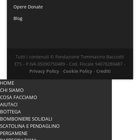
Opere Donate
Blog
Tutti i contenuti © Fondazione Tommasino Bacciotti
ETS - P.IVA 05090750489 - Cod. Fiscale 94078280487 -
Privacy Policy
-
Cookie Policy
-
Crediti
HOME
CHI SIAMO
COSA FACCIAMO
AIUTACI
BOTTEGA
BOMBONIERE SOLIDALI
SCATOLINA E PENDAGLINO
PERGAMENE