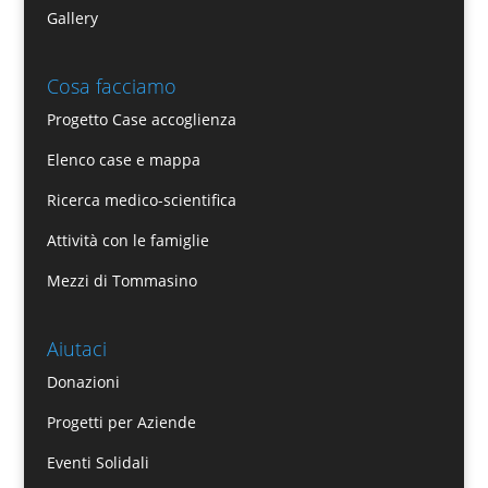
Gallery
Cosa facciamo
Progetto Case accoglienza
Elenco case e mappa
Ricerca medico-scientifica
Attività con le famiglie
Mezzi di Tommasino
Aiutaci
Donazioni
Progetti per Aziende
Eventi Solidali