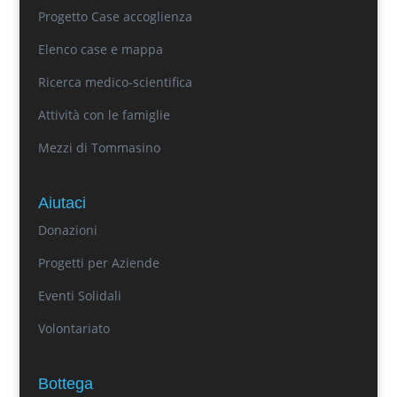
Progetto Case accoglienza
Elenco case e mappa
Ricerca medico-scientifica
Attività con le famiglie
Mezzi di Tommasino
Aiutaci
Donazioni
Progetti per Aziende
Eventi Solidali
Volontariato
Bottega