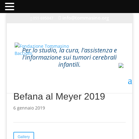
info@tommasino.org
055 695047
In caso di mancata risposta agli ordini, inviare una
Per lo studio, la cura, l'assistenza e
mail a info@tommasino.org o chiamare lo 055 695047
l'informazione sui tumori cerebrali
dalle 9 alle 13
infantili.
Befana al Meyer 2019
6 gennaio 2019
Gallery