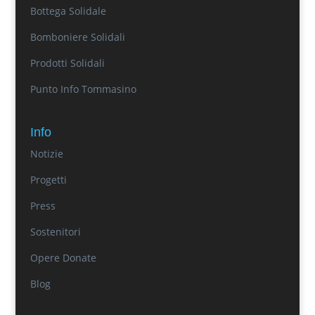
Bottega Solidale
Bomboniere Solidali
Prodotti Solidali
Punto Info Tommasino
Info
Notizie
Progetti
Press
Sostenitori
Opere Donate
Blog