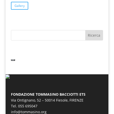
Gallery
FONDAZIONE TOMMASINO BACCIOTTI ETS
Via Ontignano, 52 – 50014 Fiesole, FIRENZE
Tel. 055 695047
info@tommasino.org