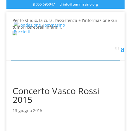
055 695047
info@tommasino.org
Per lo studio, la cura, l'assistenza e l'informazione sui
tumori cerebrali infantili.
In caso di mancata risposta agli ordini, inviare una
mail a info@tommasino.org o chiamare lo 055 695047
dalle 9 alle 13
Concerto Vasco Rossi
2015
13 giugno 2015