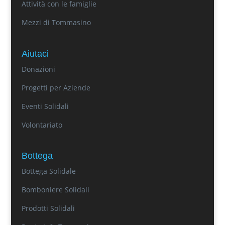
Attività con le famiglie
Mezzi di Tommasino
Aiutaci
Donazioni
Progetti per Aziende
Eventi Solidali
Volontariato
Bottega
Bottega Solidale
Bomboniere Solidali
Prodotti Solidali