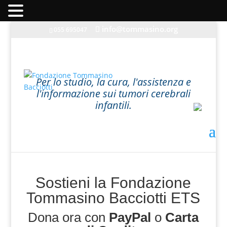
info@tommasino.org
055 695047
In caso di mancata risposta agli ordini, inviare una
Per lo studio, la cura, l'assistenza e
mail a info@tommasino.org o chiamare lo 055 695047
l'informazione sui tumori cerebrali
dalle 9 alle 13
infantili.
Sostieni la Fondazione
Tommasino Bacciotti ETS
Dona ora con
PayPal
o
Carta