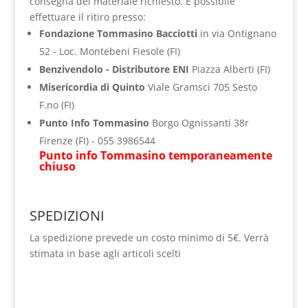
consegna del materiale richiesto. È possibile
effettuare il ritiro presso:
Fondazione Tommasino Bacciotti
in via Ontignano
52 - Loc. Montebeni Fiesole (FI)
Benzivendolo - Distributore ENI
Piazza Alberti (FI)
Misericordia di Quinto
Viale Gramsci 705 Sesto
F.no (FI)
Punto Info Tommasino
Borgo Ognissanti 38r
Firenze (FI) - ‭055 3986544‬
Punto info Tommasino temporaneamente
chiuso
SPEDIZIONI
La spedizione prevede un costo minimo di 5€. Verrà
stimata in base agli articoli scelti