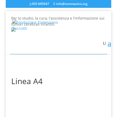
055 695047
info@tommasino.org
Per lo studio, la cura, l'assistenza e l'informazione sui
tumori cerebrali infantili.
In caso di mancata risposta agli ordini, inviare una
mail a info@tommasino.org o chiamare lo 055 695047
dalle 9 alle 13
Linea A4