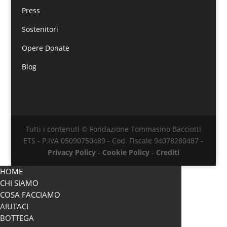
Press
Sostenitori
Opere Donate
Blog
Tutti i contenuti © Fondazione Tommasino Bacciotti
ETS - P.IVA 05090750489 - Cod. Fiscale 94078280487 -
Privacy Policy
-
Cookie Policy
-
Crediti
HOME
CHI SIAMO
COSA FACCIAMO
AIUTACI
BOTTEGA