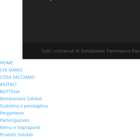
Tutti i contenuti © Fondazione Tommasino Bacc
HOME
CHI SIAMO
COSA FACCIAMO
AIUTACI
BOTTEGA
Bomboniere Solidali
Scatolina e pendaglino
Pergamene
Partecipazioni
Menu e Segnaposti
Prodotti Solidali