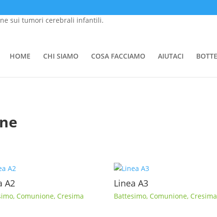
one sui tumori cerebrali infantili.
HOME
CHI SIAMO
COSA FACCIAMO
AIUTACI
BOTT
mail a info@tommasino.org o chiamare lo 055 695047 dalle 9 alle 13
ne
a A2
Linea A3
simo
,
Comunione
,
Cresima
Battesimo
,
Comunione
,
Cresim