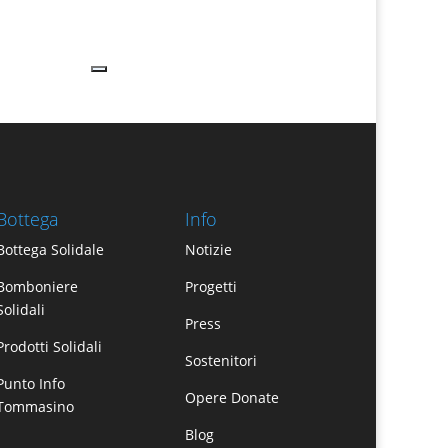
Bottega
Info
Bottega Solidale
Notizie
Bomboniere
Progetti
Solidali
Press
Prodotti Solidali
Sostenitori
Punto Info
Opere Donate
Tommasino
Blog