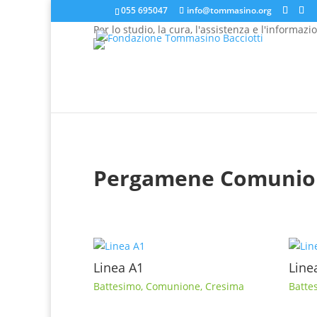
055 695047
info@tommasino.org
Per lo studio, la cura, l'assistenza e l'informazi
In caso di mancata risposta agli ordini, inviare una 
Pergamene Comunio
Linea A1
Line
Battesimo
,
Comunione
,
Cresima
Batte