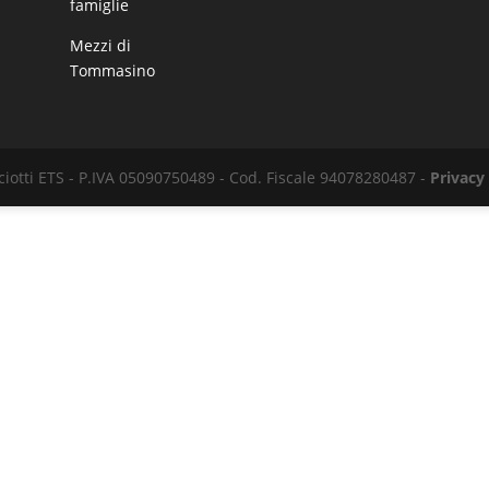
famiglie
Mezzi di
Tommasino
iotti ETS - P.IVA 05090750489 - Cod. Fiscale 94078280487 -
Privacy