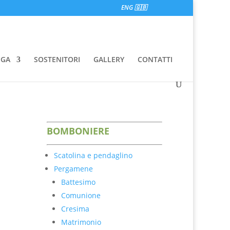
ENG 🇬🇧
EGA
SOSTENITORI
GALLERY
CONTATTI
BOM
BONIER
E
Scatolina e pendaglino
Pergamene
Battesimo
Comunione
a
Cresima
Matrimonio