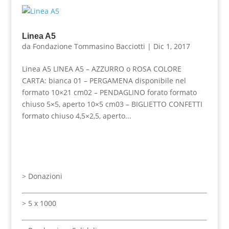
Linea A5
da
Fondazione Tommasino Bacciotti
|
Dic 1, 2017
Linea A5 LINEA A5 – AZZURRO o ROSA COLORE
CARTA: bianca 01 – PERGAMENA disponibile nel
formato 10×21 cm02 – PENDAGLINO forato formato
chiuso 5×5, aperto 10×5 cm03 – BIGLIETTO CONFETTI
formato chiuso 4,5×2,5, aperto...
>
Donazioni
>
5 x 1000