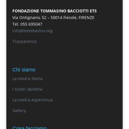
FONDAZIONE TOMMASINO BACCIOTTI ETS
Via Ontignano, 52 – 50014 Fiesole, FIRENZE
Tel. 055 695047
info@tommasino.org
Trasparenza
Chi siamo
La nostra Storia
I nostri obiettivi
La nostra esperienza
Gallery
Cosa facciamo