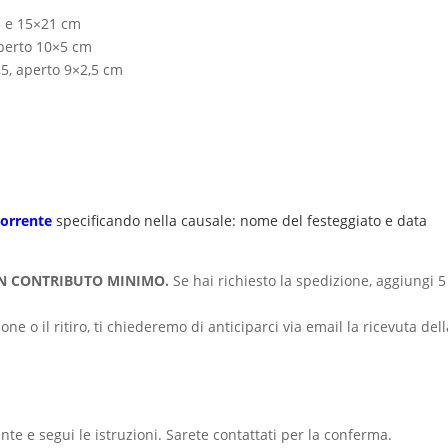
5 e 15×21 cm
perto 10×5 cm
5, aperto 9×2,5 cm
orrente
specificando nella causale: nome del festeggiato e data
CUN CONTRIBUTO MINIMO.
Se hai richiesto la spedizione, aggiungi 5
e o il ritiro, ti chiederemo di anticiparci via email la ricevuta dell
nte e segui le istruzioni. Sarete contattati per la conferma.