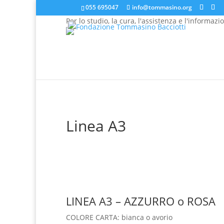
055 695047
info@tommasino.org
Per lo studio, la cura, l'assistenza e l'informazi
In caso di mancata risposta agli ordini, inviare una 
Linea A3
LINEA A3 – AZZURRO o ROSA
COLORE CARTA: bianca o avorio