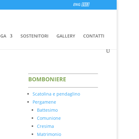
ENG 🇬🇧
EGA
SOSTENITORI
GALLERY
CONTATTI
BOM
BONIER
E
Scatolina e pendaglino
Pergamene
Battesimo
Comunione
Cresima
Matrimonio