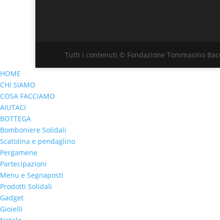
Tutti i contenuti © Fondazione Tommasino Bacc
HOME
CHI SIAMO
COSA FACCIAMO
AIUTACI
BOTTEGA
Bomboniere Solidali
Scatolina e pendaglino
Pergamene
Partecipazioni
Menu e Segnaposti
Prodotti Solidali
Gadget
Gioielli