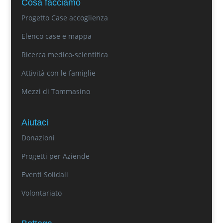
Cosa facciamo
Progetto Case accoglienza
Elenco case e mappa
Ricerca medico-scientifica
Attività con le famiglie
Mezzi di Tommasino
Aiutaci
Donazioni
Progetti per Aziende
Eventi Solidali
Volontariato