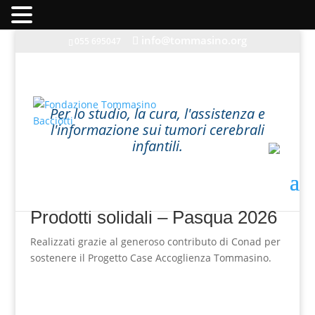
info@tommasino.org
055 695047
In caso di mancata risposta agli ordini, inviare una
Per lo studio, la cura, l'assistenza e
mail a info@tommasino.org o chiamare lo 055 695047
l'informazione sui tumori cerebrali
dalle 9 alle 13
infantili.
Prodotti solidali – Pasqua 2026
Realizzati grazie al generoso contributo di Conad per
sostenere il Progetto Case Accoglienza Tommasino.