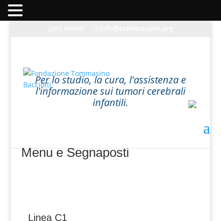
info@tommasino.org
055 695047
In caso di mancata risposta agli ordini, inviare una
Per lo studio, la cura, l'assistenza e
mail a info@tommasino.org o chiamare lo 055 695047
l'informazione sui tumori cerebrali
dalle 9 alle 13
infantili.
Menu e Segnaposti
Linea C1