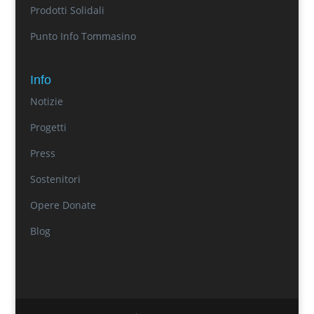
Prodotti Solidali
Punto Info Tommasino
Info
Notizie
Progetti
Press
Sostenitori
Opere Donate
Blog