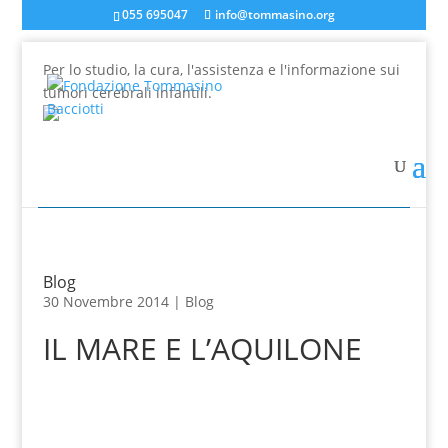
055 695047
info@tommasino.org
Per lo studio, la cura, l'assistenza e l'informazione sui
tumori cerebrali infantili.
In caso di mancata risposta agli ordini, inviare una
mail a info@tommasino.org o chiamare lo 055 695047
dalle 9 alle 13
Blog
30 Novembre 2014 |
Blog
IL MARE E L’AQUILONE