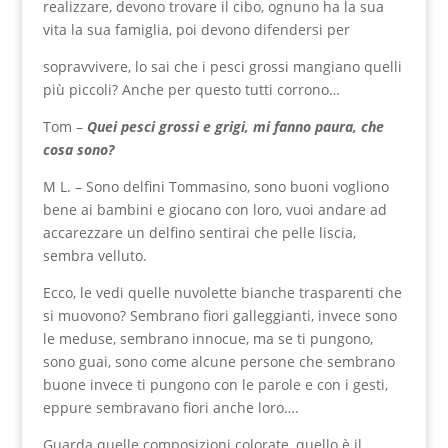
realizzare, devono trovare il cibo, ognuno ha la sua
vita la sua famiglia, poi devono difendersi per
sopravvivere, lo sai che i pesci grossi mangiano quelli
più piccoli? Anche per questo tutti corrono…
Tom –
Quei pesci grossi e grigi, mi fanno paura, che
cosa sono?
M L. – Sono delfini Tommasino, sono buoni vogliono
bene ai bambini e giocano con loro, vuoi andare ad
accarezzare un delfino sentirai che pelle liscia,
sembra velluto.
Ecco, le vedi quelle nuvolette bianche trasparenti che
si muovono? Sembrano fiori galleggianti, invece sono
le meduse, sembrano innocue, ma se ti pungono,
sono guai, sono come alcune persone che sembrano
buone invece ti pungono con le parole e con i gesti,
eppure sembravano fiori anche loro….
Guarda quelle composizioni colorate, quello è il