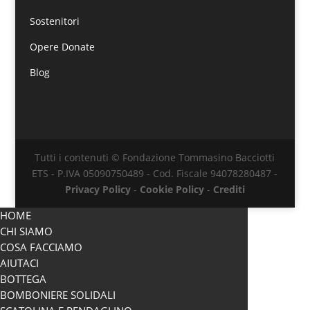
Sostenitori
Opere Donate
Blog
Tutti i contenuti © Fondazione Tommasino Bacciotti
ETS - P.IVA 05090750489 - Cod. Fiscale 94078280487 -
Privacy Policy
-
Cookie Policy
-
Crediti
HOME
CHI SIAMO
COSA FACCIAMO
AIUTACI
BOTTEGA
BOMBONIERE SOLIDALI