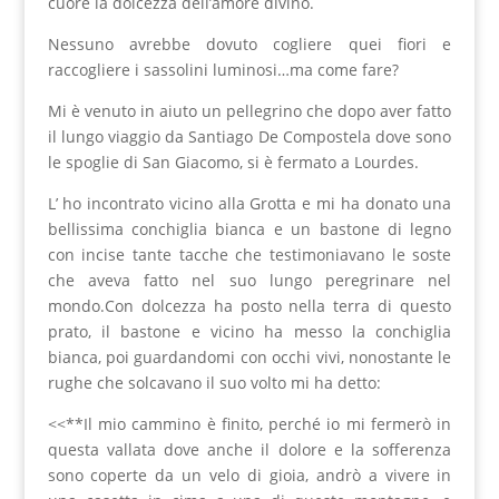
cuore la dolcezza dell’amore divino.
Nessuno avrebbe dovuto cogliere quei fiori e
raccogliere i sassolini luminosi…ma come fare?
Mi è venuto in aiuto un pellegrino che dopo aver fatto
il lungo viaggio da Santiago De Compostela dove sono
le spoglie di San Giacomo, si è fermato a Lourdes.
L’ ho incontrato vicino alla Grotta e mi ha donato una
bellissima conchiglia bianca e un bastone di legno
con incise tante tacche che testimoniavano le soste
che aveva fatto nel suo lungo peregrinare nel
mondo.Con dolcezza ha posto nella terra di questo
prato, il bastone e vicino ha messo la conchiglia
bianca, poi guardandomi con occhi vivi, nonostante le
rughe che solcavano il suo volto mi ha detto:
<<**Il mio cammino è finito, perché io mi fermerò in
questa vallata dove anche il dolore e la sofferenza
sono coperte da un velo di gioia, andrò a vivere in