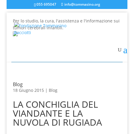
055 695047
info@tommasino.org
Per lo studio, la cura, l'assistenza e l'informazione sui
tumori cerebrali infantili.
In caso di mancata risposta agli ordini, inviare una
mail a info@tommasino.org o chiamare lo 055 695047
dalle 9 alle 13
Blog
18 Giugno 2015 |
Blog
LA CONCHIGLIA DEL
VIANDANTE E LA
NUVOLA DI RUGIADA