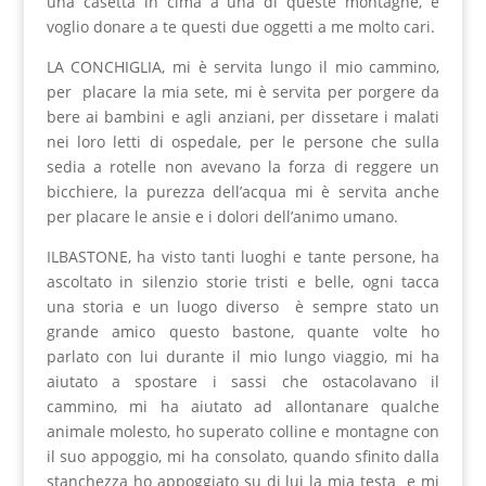
una casetta in cima a una di queste montagne, e
voglio donare a te questi due oggetti a me molto cari.
LA CONCHIGLIA, mi è servita lungo il mio cammino,
per placare la mia sete, mi è servita per porgere da
bere ai bambini e agli anziani, per dissetare i malati
nei loro letti di ospedale, per le persone che sulla
sedia a rotelle non avevano la forza di reggere un
bicchiere, la purezza dell’acqua mi è servita anche
per placare le ansie e i dolori dell’animo umano.
ILBASTONE, ha visto tanti luoghi e tante persone, ha
ascoltato in silenzio storie tristi e belle, ogni tacca
una storia e un luogo diverso è sempre stato un
grande amico questo bastone, quante volte ho
parlato con lui durante il mio lungo viaggio, mi ha
aiutato a spostare i sassi che ostacolavano il
cammino, mi ha aiutato ad allontanare qualche
animale molesto, ho superato colline e montagne con
il suo appoggio, mi ha consolato, quando sfinito dalla
stanchezza ho appoggiato su di lui la mia testa e mi