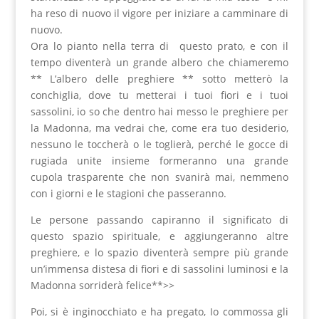
ha reso di nuovo il vigore per iniziare a camminare di
nuovo.
Ora lo pianto nella terra di questo prato, e con il
tempo diventerà un grande albero che chiameremo
** L’albero delle preghiere ** sotto metterò la
conchiglia, dove tu metterai i tuoi fiori e i tuoi
sassolini, io so che dentro hai messo le preghiere per
la Madonna, ma vedrai che, come era tuo desiderio,
nessuno le toccherà o le toglierà, perché le gocce di
rugiada unite insieme formeranno una grande
cupola trasparente che non svanirà mai, nemmeno
con i giorni e le stagioni che passeranno.
Le persone passando capiranno il significato di
questo spazio spirituale, e aggiungeranno altre
preghiere, e lo spazio diventerà sempre più grande
un’immensa distesa di fiori e di sassolini luminosi e la
Madonna sorriderà felice**>>
Poi, si è inginocchiato e ha pregato, Io commossa gli