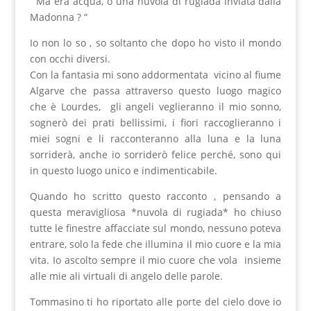
“ Ma era acqua, o una nuvola di rugiada inviata dalla
Madonna ? “
Io non lo so , so soltanto che dopo ho visto il mondo
con occhi diversi.
Con la fantasia mi sono addormentata vicino al fiume
Algarve che passa attraverso questo luogo magico
che è Lourdes, gli angeli veglieranno il mio sonno,
sognerò dei prati bellissimi, i fiori raccoglieranno i
miei sogni e li racconteranno alla luna e la luna
sorriderà, anche io sorriderò felice perché, sono qui
in questo luogo unico e indimenticabile.
Quando ho scritto questo racconto , pensando a
questa meravigliosa *nuvola di rugiada* ho chiuso
tutte le finestre affacciate sul mondo, nessuno poteva
entrare, solo la fede che illumina il mio cuore e la mia
vita. Io ascolto sempre il mio cuore che vola insieme
alle mie ali virtuali di angelo delle parole.
Tommasino ti ho riportato alle porte del cielo dove io