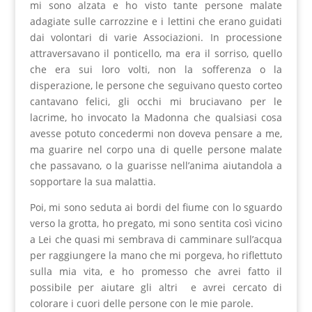
mi sono alzata e ho visto tante persone malate
adagiate sulle carrozzine e i lettini che erano guidati
dai volontari di varie Associazioni. In processione
attraversavano il ponticello, ma era il sorriso, quello
che era sui loro volti, non la sofferenza o la
disperazione, le persone che seguivano questo corteo
cantavano felici, gli occhi mi bruciavano per le
lacrime, ho invocato la Madonna che qualsiasi cosa
avesse potuto concedermi non doveva pensare a me,
ma guarire nel corpo una di quelle persone malate
che passavano, o la guarisse nell’anima aiutandola a
sopportare la sua malattia.
Poi, mi sono seduta ai bordi del fiume con lo sguardo
verso la grotta, ho pregato, mi sono sentita così vicino
a Lei che quasi mi sembrava di camminare sull’acqua
per raggiungere la mano che mi porgeva, ho riflettuto
sulla mia vita, e ho promesso che avrei fatto il
possibile per aiutare gli altri e avrei cercato di
colorare i cuori delle persone con le mie parole.