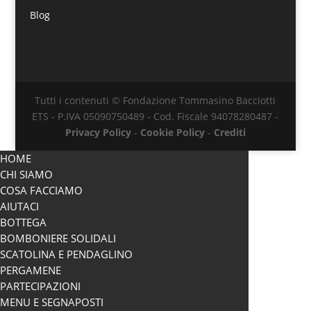
Blog
Tutti i contenuti © Fondazione Tommasino Bacciotti
ETS - P.IVA 05090750489 - Cod. Fiscale 94078280487 -
Privacy Policy
-
Cookie Policy
-
Crediti
HOME
CHI SIAMO
COSA FACCIAMO
AIUTACI
BOTTEGA
BOMBONIERE SOLIDALI
SCATOLINA E PENDAGLINO
PERGAMENE
PARTECIPAZIONI
MENU E SEGNAPOSTI