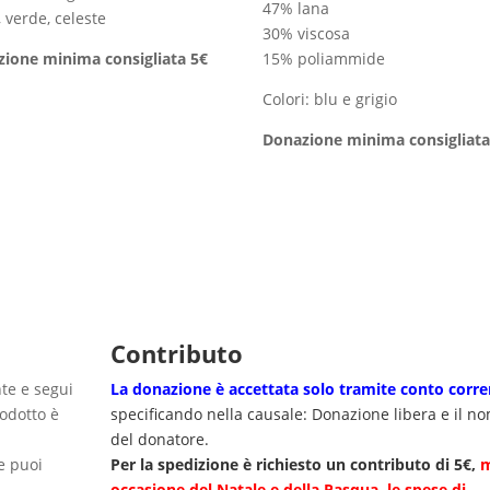
47% lana
, verde, celeste
30% viscosa
ione minima consigliata 5€
15% poliammide
Colori: blu e grigio
Donazione minima consigliata
Contributo
nte e segui
La donazione è accettata solo tramite
conto corre
rodotto è
specificando nella causale: Donazione libera e il n
del donatore.
e puoi
Per la spedizione è richiesto un contributo di 5€,
occasione del Natale e della Pasqua, le spese di