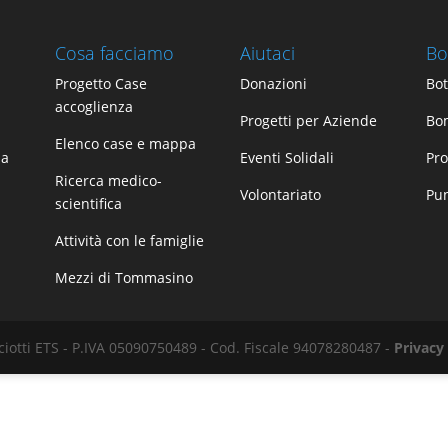
Cosa facciamo
Aiutaci
Bo
Progetto Case
Donazioni
Bot
accoglienza
Progetti per Aziende
Bom
Elenco case e mappa
za
Eventi Solidali
Pro
Ricerca medico-
Volontariato
Pu
scientifica
Attività con le famiglie
Mezzi di Tommasino
iotti ETS - P.IVA 05090750489 - Cod. Fiscale 94078280487 -
Privacy