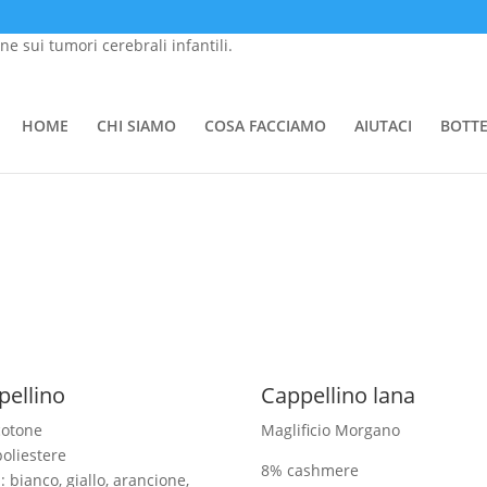
one sui tumori cerebrali infantili.
HOME
CHI SIAMO
COSA FACCIAMO
AIUTACI
BOTT
mail a info@tommasino.org o chiamare lo 055 695047 dalle 9 alle 13
pellino
Cappellino lana
cotone
Maglificio Morgano
oliestere
8% cashmere
: bianco, giallo, arancione,