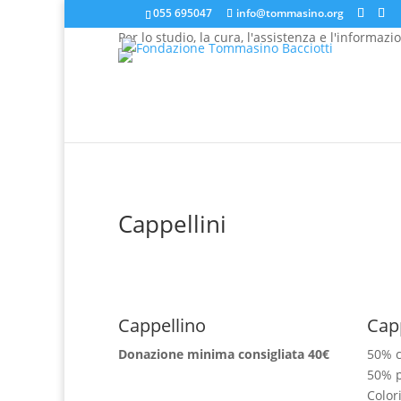
055 695047
info@tommasino.org
Per lo studio, la cura, l'assistenza e l'informazi
In caso di mancata risposta agli ordini, inviare una 
Cappellini
Cappellino
Cap
Donazione minima consigliata 40€
50% 
50% p
Colori