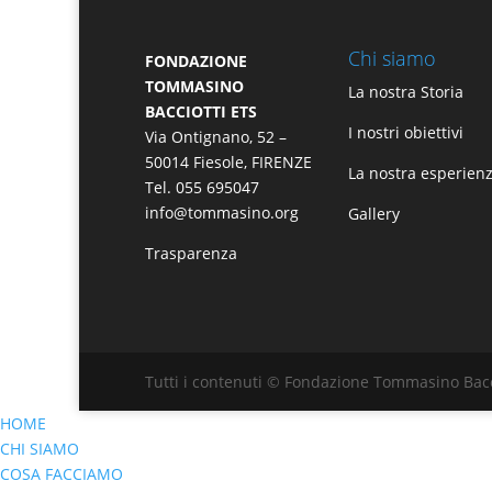
Chi siamo
FONDAZIONE
TOMMASINO
La nostra Storia
BACCIOTTI ETS
I nostri obiettivi
Via Ontignano, 52 –
50014 Fiesole, FIRENZE
La nostra esperien
Tel. 055 695047
info@tommasino.org
Gallery
Trasparenza
Tutti i contenuti © Fondazione Tommasino Bacc
HOME
CHI SIAMO
COSA FACCIAMO