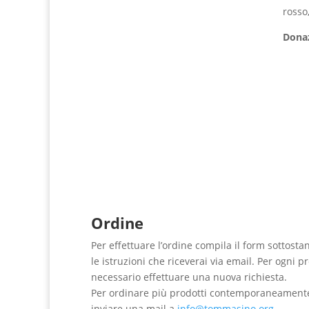
rosso
Donaz
Ordine
Per effettuare l’ordine compila il form sottosta
le istruzioni che riceverai via email. Per ogni p
necessario effettuare una nuova richiesta.
Per ordinare più prodotti contemporaneament
inviare una mail a
info@tommasino.org
.