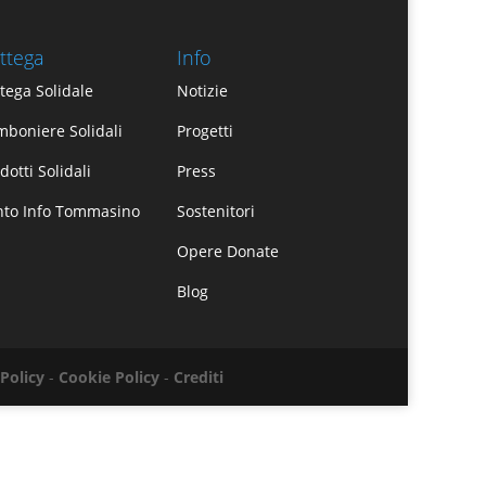
ttega
Info
tega Solidale
Notizie
boniere Solidali
Progetti
dotti Solidali
Press
nto Info Tommasino
Sostenitori
Opere Donate
Blog
 Policy
-
Cookie Policy
-
Crediti