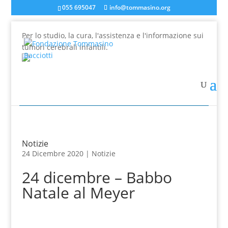
055 695047
info@tommasino.org
Per lo studio, la cura, l'assistenza e l'informazione sui
tumori cerebrali infantili.
In caso di mancata risposta agli ordini, inviare una
mail a info@tommasino.org o chiamare lo 055 695047
dalle 9 alle 13
Notizie
24 Dicembre 2020 |
Notizie
24 dicembre – Babbo
Natale al Meyer