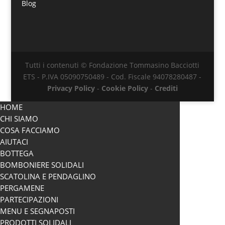
Blog
Tutti i contenuti © Fondazione Tommasino Bacciotti
ETS - P.IVA 05090750489 - Cod. Fiscale 94078280487 -
Privacy Policy
-
Cookie Policy
-
Crediti
HOME
CHI SIAMO
COSA FACCIAMO
AIUTACI
BOTTEGA
BOMBONIERE SOLIDALI
SCATOLINA E PENDAGLINO
PERGAMENE
PARTECIPAZIONI
MENU E SEGNAPOSTI
PRODOTTI SOLIDALI