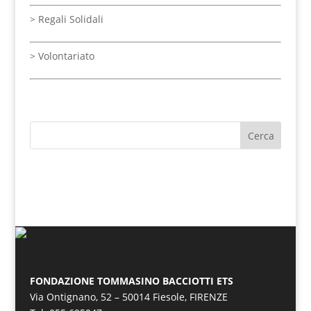
> Regali Solidali
>
Volontariato
FONDAZIONE TOMMASINO BACCIOTTI ETS
Via Ontignano, 52 – 50014 Fiesole, FIRENZE