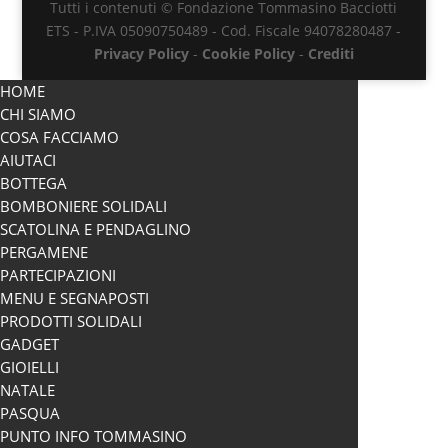
Tutti i contenuti © Fondazione Tommasino Bacciotti
ETS - P.IVA 05090750489 - Cod. Fiscale 94078280487 -
Privacy Policy
-
Cookie Policy
-
Crediti
HOME
CHI SIAMO
COSA FACCIAMO
AIUTACI
BOTTEGA
BOMBONIERE SOLIDALI
SCATOLINA E PENDAGLINO
PERGAMENE
PARTECIPAZIONI
MENU E SEGNAPOSTI
PRODOTTI SOLIDALI
GADGET
GIOIELLI
NATALE
PASQUA
PUNTO INFO TOMMASINO