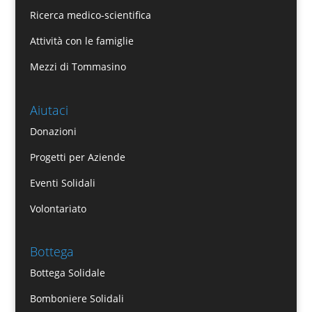
Ricerca medico-scientifica
Attività con le famiglie
Mezzi di Tommasino
Aiutaci
Donazioni
Progetti per Aziende
Eventi Solidali
Volontariato
Bottega
Bottega Solidale
Bomboniere Solidali