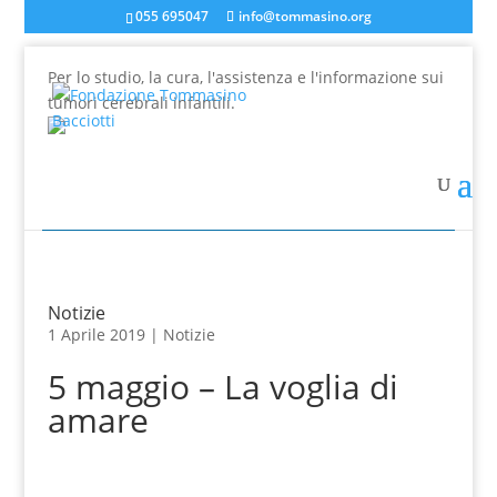
055 695047
info@tommasino.org
Per lo studio, la cura, l'assistenza e l'informazione sui
tumori cerebrali infantili.
In caso di mancata risposta agli ordini, inviare una
mail a info@tommasino.org o chiamare lo 055 695047
dalle 9 alle 13
Notizie
1 Aprile 2019 |
Notizie
5 maggio – La voglia di
amare