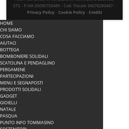
ETS - P.IVA 05090750489 - Cod. Fiscale 94078280487 -
Privacy Policy
-
Cookie Policy
-
Crediti
HOME
CHI SIAMO
COSA FACCIAMO
AIUTACI
BOTTEGA
BOMBONIERE SOLIDALI
SCATOLINA E PENDAGLINO
PERGAMENE
PARTECIPAZIONI
MENU E SEGNAPOSTI
PRODOTTI SOLIDALI
GADGET
GIOIELLI
NATALE
PASQUA
PUNTO INFO TOMMASINO