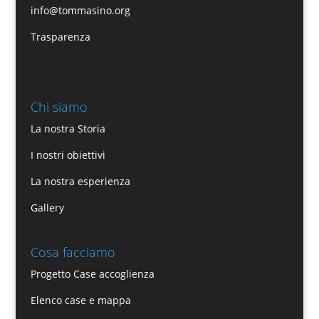
info@tommasino.org
Trasparenza
Chi siamo
La nostra Storia
I nostri obiettivi
La nostra esperienza
Gallery
Cosa facciamo
Progetto Case accoglienza
Elenco case e mappa