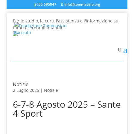
055 695047
info@tommasino.org
Per lo studio, la cura, l'assistenza e l'informazione sui
tumori cerebrali infantili.
In caso di mancata risposta agli ordini, inviare una
mail a info@tommasino.org o chiamare lo 055 695047
dalle 9 alle 13
Notizie
2 Luglio 2025 |
Notizie
6-7-8 Agosto 2025 – Sante
4 Sport