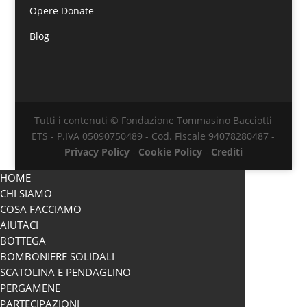
Opere Donate
Blog
Tutti i contenuti © Fondazione Tommasino Bacciotti
ETS - P.IVA 05090750489 - Cod. Fiscale 94078280487 -
Privacy Policy
-
Cookie Policy
-
Crediti
HOME
CHI SIAMO
COSA FACCIAMO
AIUTACI
BOTTEGA
BOMBONIERE SOLIDALI
SCATOLINA E PENDAGLINO
PERGAMENE
PARTECIPAZIONI