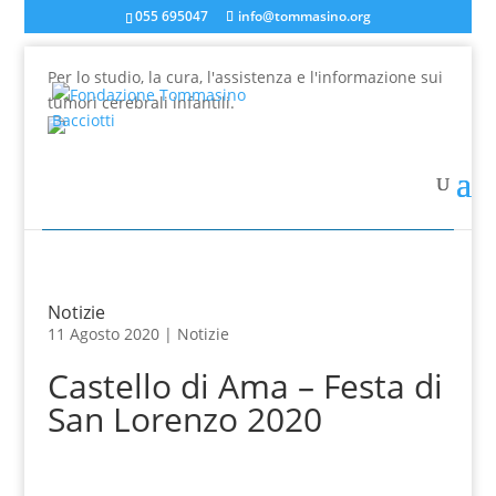
055 695047
info@tommasino.org
Per lo studio, la cura, l'assistenza e l'informazione sui
tumori cerebrali infantili.
In caso di mancata risposta agli ordini, inviare una
mail a info@tommasino.org o chiamare lo 055 695047
dalle 9 alle 13
Notizie
11 Agosto 2020 |
Notizie
Castello di Ama – Festa di
San Lorenzo 2020