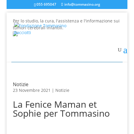
055 695047
info@tommasino.org
Per lo studio, la cura, l'assistenza e l'informazione sui
tumori cerebrali infantili.
In caso di mancata risposta agli ordini, inviare una
mail a info@tommasino.org o chiamare lo 055 695047
dalle 9 alle 13
Notizie
23 Novembre 2021 |
Notizie
La Fenice Maman et
Sophie per Tommasino