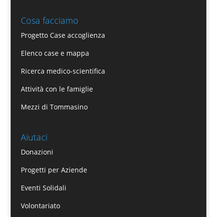
Cosa facciamo
Progetto Case accoglienza
Elenco case e mappa
Ricerca medico-scientifica
Attività con le famiglie
Mezzi di Tommasino
Aiutaci
Donazioni
Progetti per Aziende
Eventi Solidali
Volontariato