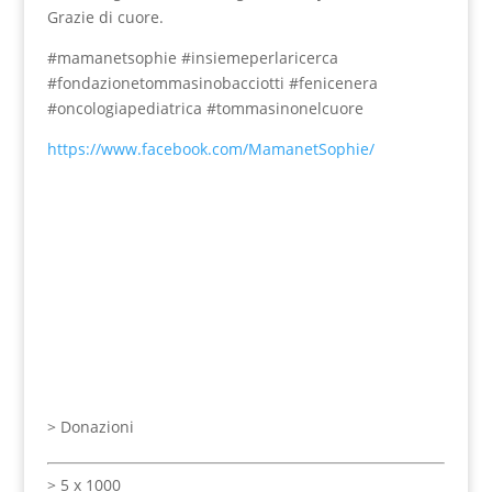
Grazie di cuore.
#mamanetsophie #insiemeperlaricerca
#fondazionetommasinobacciotti #fenicenera
#oncologiapediatrica #tommasinonelcuore
https://www.facebook.com/MamanetSophie/
>
Donazioni
>
5 x 1000