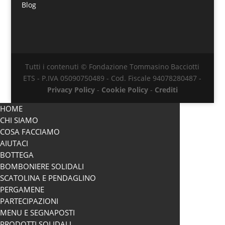
Blog
Tutti i contenuti © Fondazione Tommasino Bacciotti
ETS - P.IVA 05090750489 - Cod. Fiscale 94078280487 -
Privacy Policy
-
Cookie Policy
-
Crediti
HOME
CHI SIAMO
COSA FACCIAMO
AIUTACI
BOTTEGA
BOMBONIERE SOLIDALI
SCATOLINA E PENDAGLINO
PERGAMENE
PARTECIPAZIONI
MENU E SEGNAPOSTI
PRODOTTI SOLIDALI