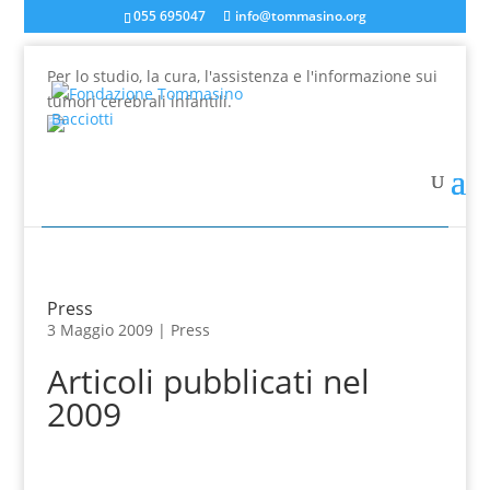
055 695047
info@tommasino.org
Per lo studio, la cura, l'assistenza e l'informazione sui
tumori cerebrali infantili.
In caso di mancata risposta agli ordini, inviare una
mail a info@tommasino.org o chiamare lo 055 695047
dalle 9 alle 13
Press
3 Maggio 2009 |
Press
Articoli pubblicati nel
2009