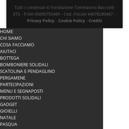
Tutti i contenuti © Fondazione Tommasino Bacciotti
ETS - P.IVA 05090750489 - Cod. Fiscale 94078280487 -
Privacy Policy
-
Cookie Policy
-
Crediti
HOME
CHI SIAMO
COSA FACCIAMO
AIUTACI
BOTTEGA
BOMBONIERE SOLIDALI
SCATOLINA E PENDAGLINO
PERGAMENE
PARTECIPAZIONI
MENU E SEGNAPOSTI
PRODOTTI SOLIDALI
GADGET
GIOIELLI
NATALE
PASQUA