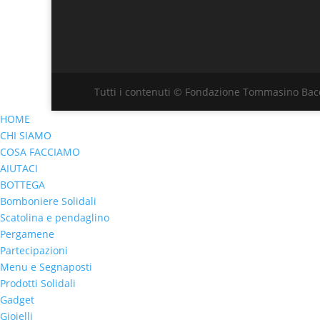
Tutti i contenuti © Fondazione Tommasino Bacc
HOME
CHI SIAMO
COSA FACCIAMO
AIUTACI
BOTTEGA
Bomboniere Solidali
Scatolina e pendaglino
Pergamene
Partecipazioni
Menu e Segnaposti
Prodotti Solidali
Gadget
Gioielli