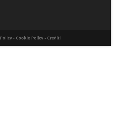
 Policy
-
Cookie Policy
-
Crediti