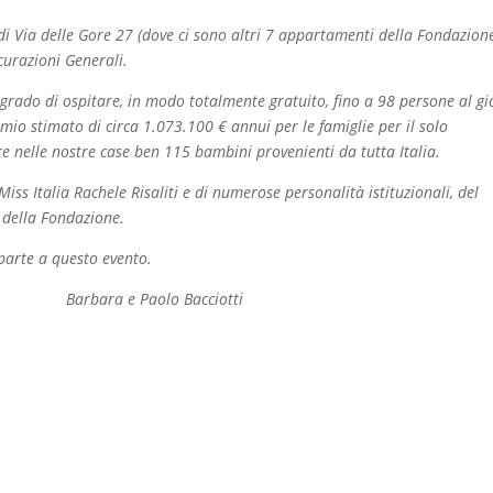
 di Via delle Gore 27 (dove ci sono altri 7 appartamenti della Fondazion
curazioni Generali.
ado di ospitare, in modo totalmente gratuito, fino a 98 persone al gi
mio stimato di circa 1.073.100 € annui per le famiglie per il solo
e nelle nostre case ben 115 bambini provenienti da tutta Italia.
Miss Italia Rachele Risaliti e di numerose personalità istituzionali, del
 della Fondazione.
parte a questo evento.
o Bacciotti