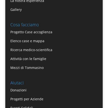
La nostra esperienza
Gallery
Cosa facciamo
Progetto Case accoglienza
Elenco case e mappa
Ricerca medico-scientifica
Attività con le famiglie
Mezzi di Tommasino
Aiutaci
Donazioni
Progetti per Aziende
Eventi Solidali