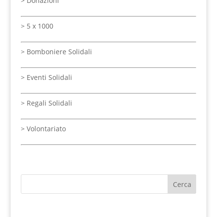
>
Donazioni
>
5 x 1000
>
Bomboniere Solidali
>
Eventi Solidali
> Regali Solidali
>
Volontariato