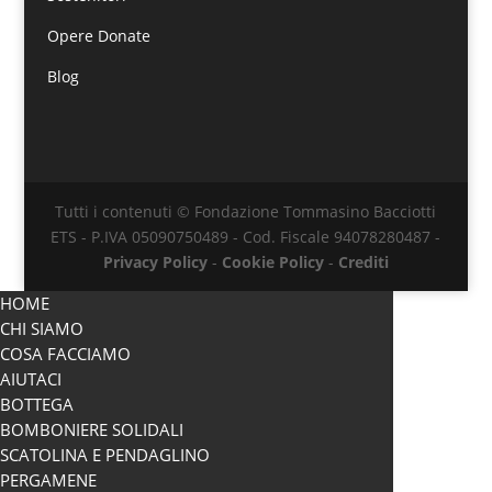
Opere Donate
Blog
Tutti i contenuti © Fondazione Tommasino Bacciotti
ETS - P.IVA 05090750489 - Cod. Fiscale 94078280487 -
Privacy Policy
-
Cookie Policy
-
Crediti
HOME
CHI SIAMO
COSA FACCIAMO
AIUTACI
BOTTEGA
BOMBONIERE SOLIDALI
SCATOLINA E PENDAGLINO
PERGAMENE