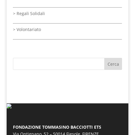
> Regali Solidali
>
Volontariato
FONDAZIONE TOMMASINO BACCIOTTI ETS
Via Ontignano, 52 – 50014 Fiesole, FIRENZE