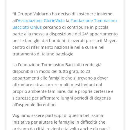
“Il Gruppo Valdarno ha deciso di sostenere insieme
all’
Associazione GlorieViola
la
Fondazione Tommasino
Bacciotti Onlus
cercando di contribuire in piccola
parte alla messa a disposizione del 24° appartamento
per le famiglie dei bambini ricoverati presso il Meyer,
centro di riferimento nazionale nella cura e nel
trattamento di talune patologie.
La Fondazione Tommasino Bacciotti rende già
disponibili in modo del tutto gratuito 23
appartamenti alle famiglie che si trovano a dover
affrontare e trascorrere molti mesi lontani dal
proprio ambiente familiare, dalle proprie certezze e
sicurezze per affrontare lunghi periodi di degenza
all’ospedale fiorentino.
Vogliamo essere partecipi di questa bellissima
iniziativa per aiutare le famiglie in difficoltà che
arrivano da città, regioni e talvolta anche da paesi