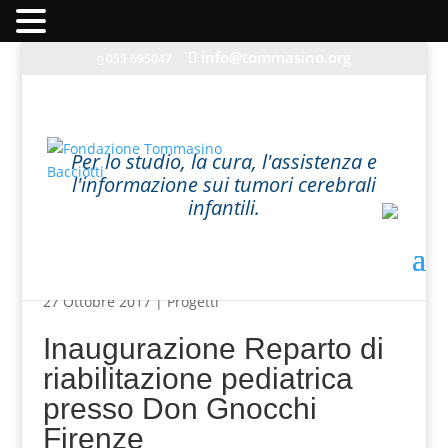
info@tommasino.org
055 695047
In caso di mancata risposta agli ordini, inviare una
Per lo studio, la cura, l'assistenza e
mail a info@tommasino.org o chiamare lo 055 695047
l'informazione sui tumori cerebrali
dalle 9 alle 13
infantili.
Progetti
27 Ottobre 2017 |
Progetti
Inaugurazione Reparto di
riabilitazione pediatrica
presso Don Gnocchi
Firenze