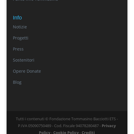
Info
Notizie
Progetti
Press
Sostenitori
Opere Donate
Blog
Tutti i contenuti © Fondazione Tommasino Bacciotti ETS -
P.IVA 05090750489 - Cod. Fiscale 94078280487 -
Privacy
Policy
-
Cookie Policy
-
Crediti