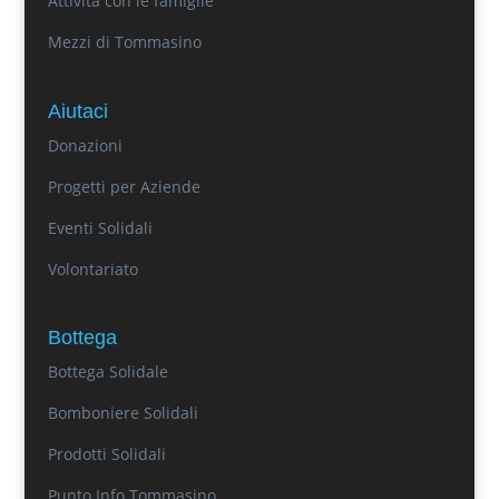
Attività con le famiglie
Mezzi di Tommasino
Aiutaci
Donazioni
Progetti per Aziende
Eventi Solidali
Volontariato
Bottega
Bottega Solidale
Bomboniere Solidali
Prodotti Solidali
Punto Info Tommasino