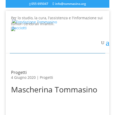
055 695047
info@tommasino.org
Per lo studio, la cura, l'assistenza e l'informazione sui
tumori cerebrali infantili.
In caso di mancata risposta agli ordini, inviare una
mail a info@tommasino.org o chiamare lo 055 695047
dalle 9 alle 13
Progetti
4 Giugno 2020 |
Progetti
Mascherina Tommasino