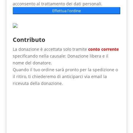
acconsento al trattamento dei dati personali.
Effettua l'ordine
Contributo
La donazione è accettata solo tramite
conto corrente
specificando nella causale: Donazione libera e il
nome del donatore.
Quando il tuo ordine sarà pronto per la spedizione o
il ritiro, ti chiederemo di anticiparci via email la
ricevuta della donazione.