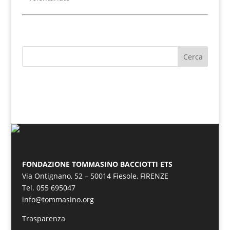
FONDAZIONE TOMMASINO BACCIOTTI ETS
Via Ontignano, 52 – 50014 Fiesole, FIRENZE
Tel. 055 695047
info@tommasino.org
Trasparenza