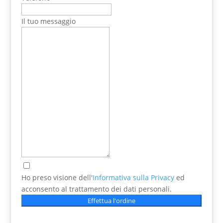
Il tuo messaggio
Ho preso visione dell'
Informativa sulla Privacy
ed
acconsento al trattamento dei dati personali.
Effettua l'ordine