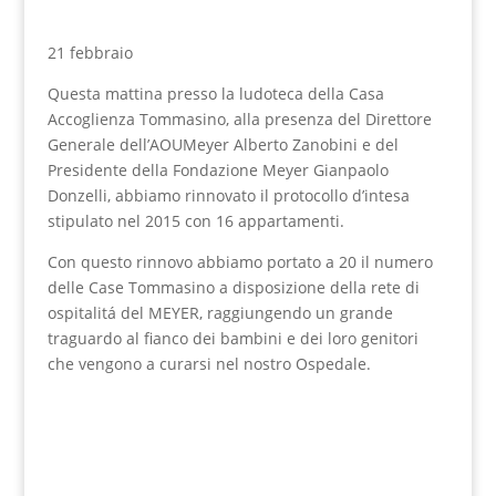
21 febbraio
Questa mattina presso la ludoteca della Casa
Accoglienza Tommasino, alla presenza del Direttore
Generale dell’AOUMeyer Alberto Zanobini e del
Presidente della Fondazione Meyer Gianpaolo
Donzelli, abbiamo rinnovato il protocollo d’intesa
stipulato nel 2015 con 16 appartamenti.
Con questo rinnovo abbiamo portato a 20 il numero
delle Case Tommasino a disposizione della rete di
ospitalitá del MEYER, raggiungendo un grande
traguardo al fianco dei bambini e dei loro genitori
che vengono a curarsi nel nostro Ospedale.