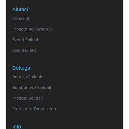
Aiutaci
Donazioni
Progetti per Aziende
Eventi Solidali
Volontariato
Bottega
Bottega Solidale
Bomboniere Solidali
Prodotti Solidali
Punto Info Tommasino
Info