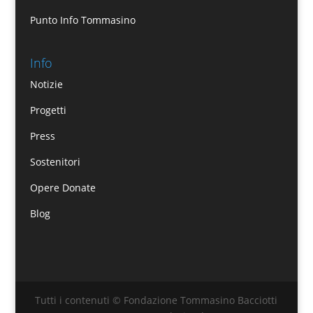
Punto Info Tommasino
Info
Notizie
Progetti
Press
Sostenitori
Opere Donate
Blog
Tutti i contenuti © Fondazione Tommasino Bacciotti