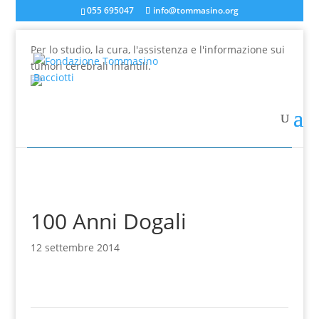
055 695047
info@tommasino.org
Per lo studio, la cura, l'assistenza e l'informazione sui
tumori cerebrali infantili.
In caso di mancata risposta agli ordini, inviare una
mail a info@tommasino.org o chiamare lo 055 695047
dalle 9 alle 13
100 Anni Dogali
12 settembre 2014