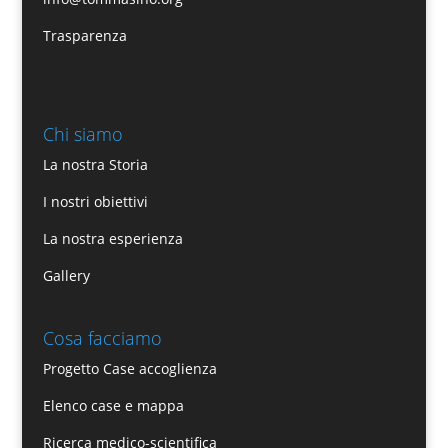
Trasparenza
Chi siamo
La nostra Storia
I nostri obiettivi
La nostra esperienza
Gallery
Cosa facciamo
Progetto Case accoglienza
Elenco case e mappa
Ricerca medico-scientifica