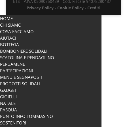
ETS - P.IVA 05090750489 - Cod. Fiscale 94078280487 -
Privacy Policy
-
Cookie Policy
-
Crediti
HOME
CHI SIAMO
COSA FACCIAMO
AIUTACI
BOTTEGA
BOMBONIERE SOLIDALI
SCATOLINA E PENDAGLINO
PERGAMENE
PARTECIPAZIONI
MENU E SEGNAPOSTI
PRODOTTI SOLIDALI
GADGET
GIOIELLI
NATALE
PASQUA
PUNTO INFO TOMMASINO
SOSTENITORI