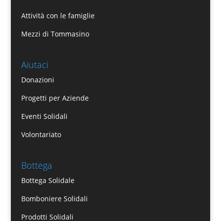
Attività con le famiglie
Mezzi di Tommasino
Aiutaci
Donazioni
Progetti per Aziende
Eventi Solidali
Volontariato
Bottega
Bottega Solidale
Bomboniere Solidali
Prodotti Solidali