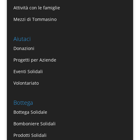
Attività con le famiglie
Mezzi di Tommasino
Aiutaci
Donazioni
Progetti per Aziende
Eventi Solidali
Volontariato
Bottega
Bottega Solidale
Bomboniere Solidali
Prodotti Solidali