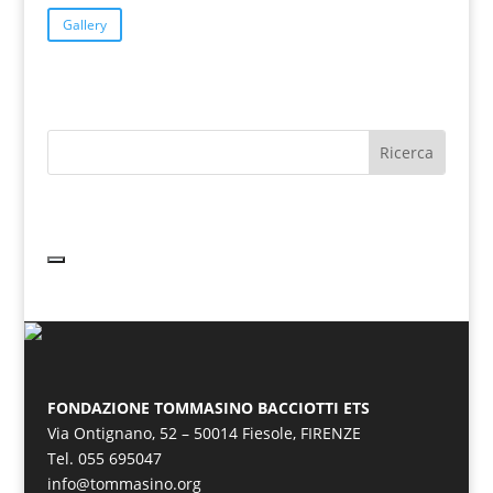
Gallery
FONDAZIONE TOMMASINO BACCIOTTI ETS
Via Ontignano, 52 – 50014 Fiesole, FIRENZE
Tel. 055 695047
info@tommasino.org