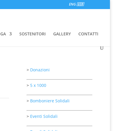
ENG 🇬🇧
EGA
SOSTENITORI
GALLERY
CONTATTI
>
Donazioni
>
5 x 1000
>
Bomboniere Solidali
>
Eventi Solidali