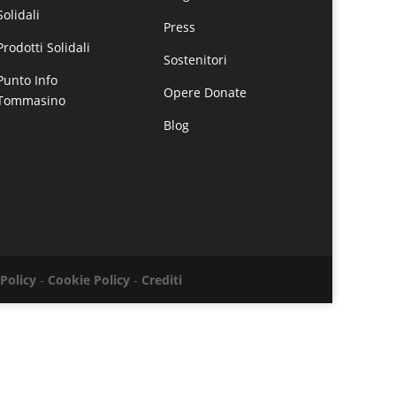
Solidali
Press
Prodotti Solidali
Sostenitori
Punto Info
Opere Donate
Tommasino
Blog
 Policy
-
Cookie Policy
-
Crediti