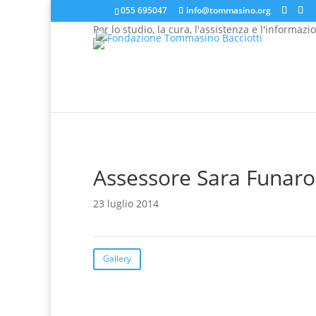
055 695047
info@tommasino.org
Per lo studio, la cura, l'assistenza e l'informazi
In caso di mancata risposta agli ordini, inviare una 
Assessore Sara Funaro i
23 luglio 2014
Gallery