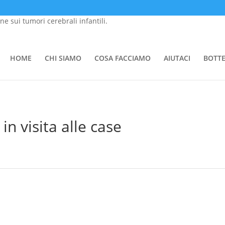
one sui tumori cerebrali infantili.
HOME
CHI SIAMO
COSA FACCIAMO
AIUTACI
BOTT
mail a info@tommasino.org o chiamare lo 055 695047 dalle 9 alle 13
n visita alle case