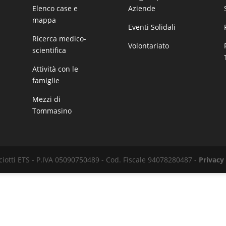
Elenco case e
Aziende
mappa
Eventi Solidali
Ricerca medico-
Volontariato
scientifica
Attività con le
famiglie
Mezzi di
Tommasino
iotti ETS - P.IVA 05090750489 - Cod. Fiscale 94078280487 -
Privacy