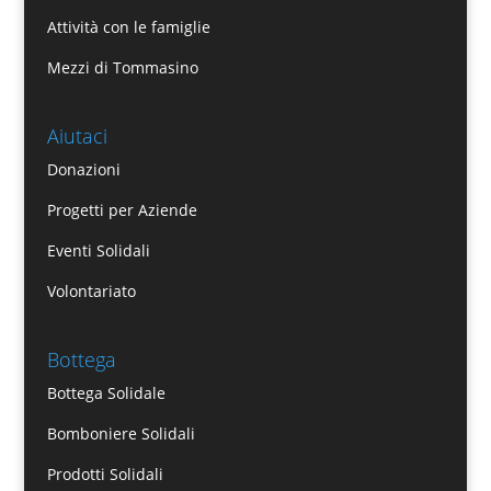
Attività con le famiglie
Mezzi di Tommasino
Aiutaci
Donazioni
Progetti per Aziende
Eventi Solidali
Volontariato
Bottega
Bottega Solidale
Bomboniere Solidali
Prodotti Solidali