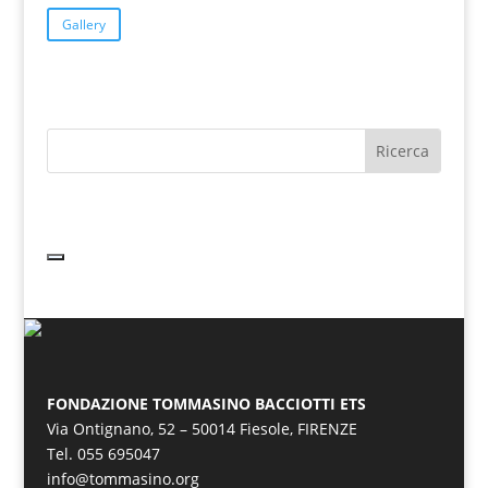
Gallery
FONDAZIONE TOMMASINO BACCIOTTI ETS
Via Ontignano, 52 – 50014 Fiesole, FIRENZE
Tel. 055 695047
info@tommasino.org