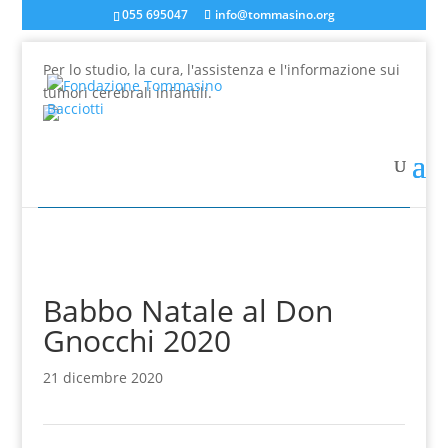
055 695047
info@tommasino.org
Per lo studio, la cura, l'assistenza e l'informazione sui
tumori cerebrali infantili.
In caso di mancata risposta agli ordini, inviare una
mail a info@tommasino.org o chiamare lo 055 695047
dalle 9 alle 13
Babbo Natale al Don
Gnocchi 2020
21 dicembre 2020