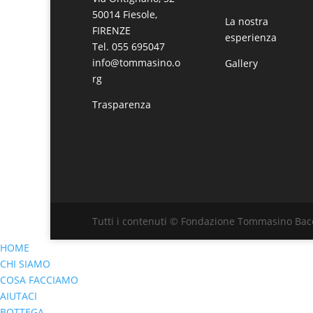
50014 Fiesole,
La nostra
FIRENZE
esperienza
Tel. 055 695047
info@tommasino.o
Gallery
rg
Trasparenza
Tutti i contenuti © Fondazione Tommasino Bacc
HOME
CHI SIAMO
COSA FACCIAMO
AIUTACI
BOTTEGA