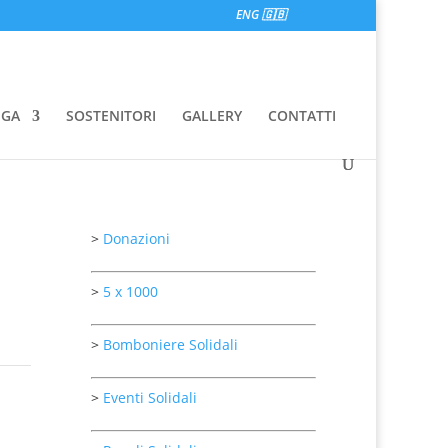
ENG 🇬🇧
EGA
SOSTENITORI
GALLERY
CONTATTI
>
Donazioni
>
5 x 1000
>
Bomboniere Solidali
>
Eventi Solidali