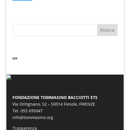
FONDAZIONE TOMMASINO BACCIOTTI ETS
Via Ontignano, 52 – 50014 Fiesole, FIRENZE
Tel. 055 695047
info@tommasino.org
Trasparenza