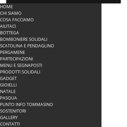
HOME
CHI SIAMO
COSA FACCIAMO
AIUTACI
BOTTEGA
BOMBONIERE SOLIDALI
SCATOLINA E PENDAGLINO
PERGAMENE
PARTECIPAZIONI
MENU E SEGNAPOSTI
PRODOTTI SOLIDALI
GADGET
GIOIELLI
NATALE
PASQUA
PUNTO INFO TOMMASINO
SOSTENITORI
GALLERY
CONTATTI