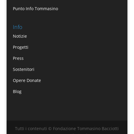
Punto Info Tommasino
Info
Notizie
Progetti
Press
Sostenitori
Opere Donate
Blog
Tutti i contenuti © Fondazione Tommasino Bacciotti