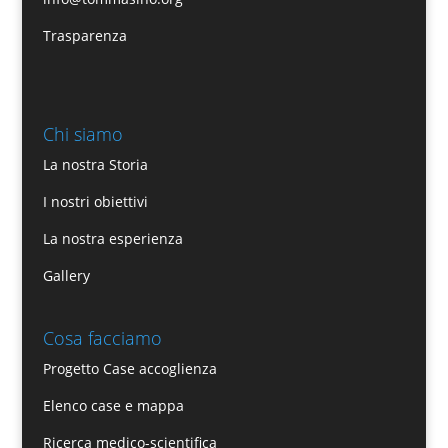
Trasparenza
Chi siamo
La nostra Storia
I nostri obiettivi
La nostra esperienza
Gallery
Cosa facciamo
Progetto Case accoglienza
Elenco case e mappa
Ricerca medico-scientifica