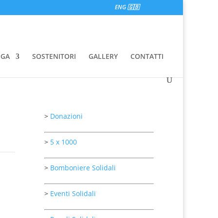
ENG 🇬🇧
EGA
SOSTENITORI
GALLERY
CONTATTI
>
Donazioni
>
5 x 1000
>
Bomboniere Solidali
>
Eventi Solidali