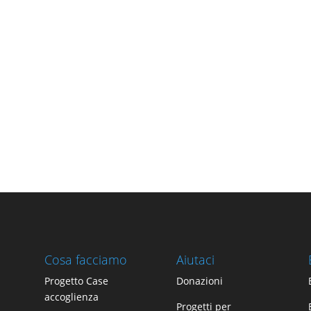
Cosa facciamo
Aiutaci
Progetto Case
Donazioni
accoglienza
Progetti per