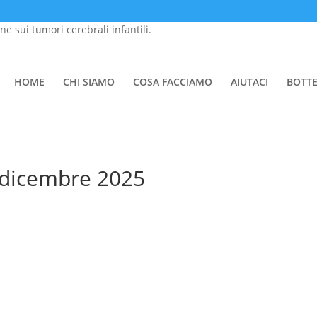
one sui tumori cerebrali infantili.
HOME
CHI SIAMO
COSA FACCIAMO
AIUTACI
BOTT
mail a info@tommasino.org o chiamare lo 055 695047 dalle 9 alle 13
– dicembre 2025