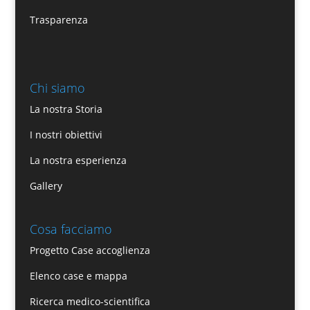
Trasparenza
Chi siamo
La nostra Storia
I nostri obiettivi
La nostra esperienza
Gallery
Cosa facciamo
Progetto Case accoglienza
Elenco case e mappa
Ricerca medico-scientifica