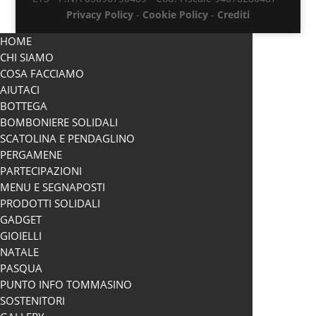
Privacy Policy
-
Cookie Policy
-
Crediti
HOME
CHI SIAMO
COSA FACCIAMO
AIUTACI
BOTTEGA
BOMBONIERE SOLIDALI
SCATOLINA E PENDAGLINO
PERGAMENE
PARTECIPAZIONI
MENU E SEGNAPOSTI
PRODOTTI SOLIDALI
GADGET
GIOIELLI
NATALE
PASQUA
PUNTO INFO TOMMASINO
SOSTENITORI