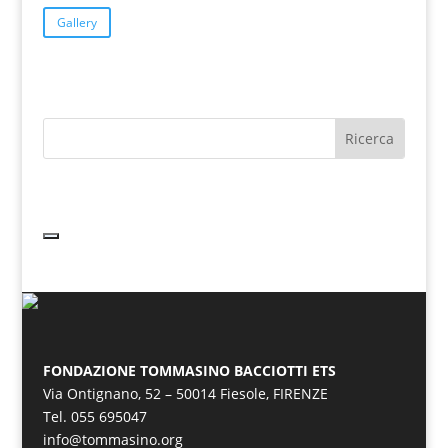
Gallery
FONDAZIONE TOMMASINO BACCIOTTI ETS
Via Ontignano, 52 – 50014 Fiesole, FIRENZE
Tel. 055 695047
info@tommasino.org