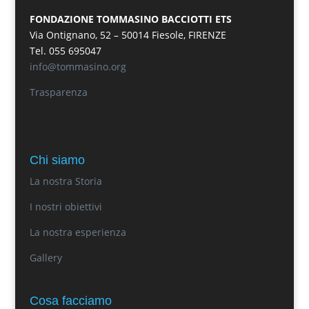
FONDAZIONE TOMMASINO BACCIOTTI ETS
Via Ontignano, 52 – 50014 Fiesole, FIRENZE
Tel. 055 695047
info@tommasino.org
Trasparenza
Chi siamo
La nostra Storia
I nostri obiettivi
La nostra esperienza
Gallery
Cosa facciamo