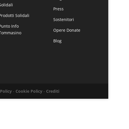
Solidali
Press
Prodotti Solidali
Sostenitori
Punto Info
Opere Donate
Tommasino
Blog
 Policy
-
Cookie Policy
-
Crediti