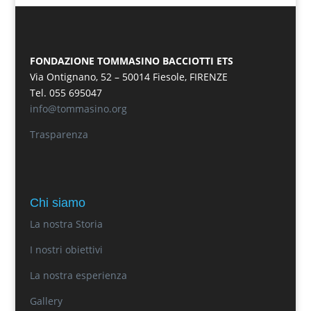
FONDAZIONE TOMMASINO BACCIOTTI ETS
Via Ontignano, 52 – 50014 Fiesole, FIRENZE
Tel. 055 695047
info@tommasino.org
Trasparenza
Chi siamo
La nostra Storia
I nostri obiettivi
La nostra esperienza
Gallery