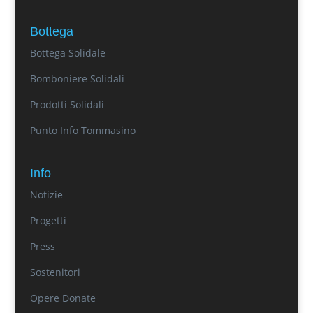
Bottega
Bottega Solidale
Bomboniere Solidali
Prodotti Solidali
Punto Info Tommasino
Info
Notizie
Progetti
Press
Sostenitori
Opere Donate