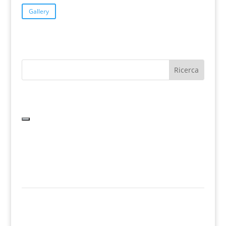
Gallery