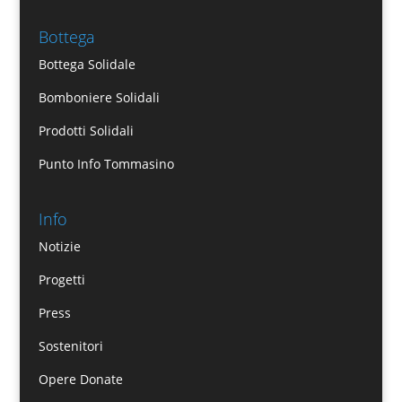
Bottega
Bottega Solidale
Bomboniere Solidali
Prodotti Solidali
Punto Info Tommasino
Info
Notizie
Progetti
Press
Sostenitori
Opere Donate