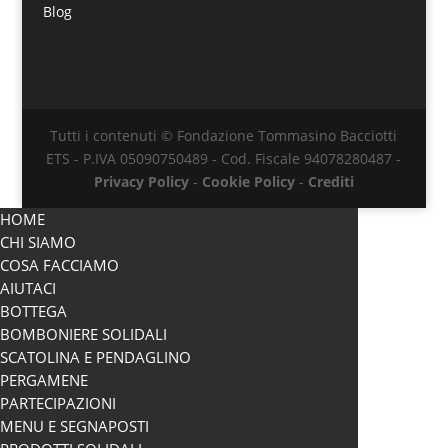
Blog
Tutti i contenuti © Fondazione Tommasino Bacciotti
ETS - P.IVA 05090750489 - Cod. Fiscale 94078280487 -
Privacy Policy
-
Cookie Policy
-
Crediti
HOME
CHI SIAMO
COSA FACCIAMO
AIUTACI
BOTTEGA
BOMBONIERE SOLIDALI
SCATOLINA E PENDAGLINO
PERGAMENE
PARTECIPAZIONI
MENU E SEGNAPOSTI