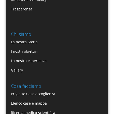
Trasparenza
Chi siamo
La nostra Storia
I nostri obiettivi
La nostra esperienza
Gallery
Cosa facciamo
Progetto Case accoglienza
Elenco case e mappa
Ricerca medico-scientifica