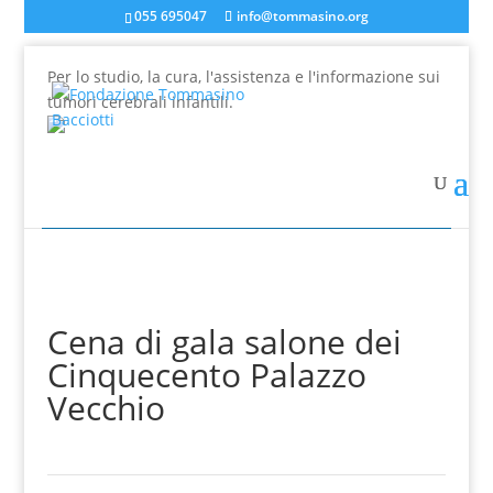
055 695047
info@tommasino.org
Per lo studio, la cura, l'assistenza e l'informazione sui
tumori cerebrali infantili.
In caso di mancata risposta agli ordini, inviare una
mail a info@tommasino.org o chiamare lo 055 695047
dalle 9 alle 13
Cena di gala salone dei
Cinquecento Palazzo
Vecchio