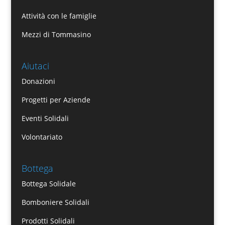
Attività con le famiglie
Mezzi di Tommasino
Aiutaci
Donazioni
Progetti per Aziende
Eventi Solidali
Volontariato
Bottega
Bottega Solidale
Bomboniere Solidali
Prodotti Solidali