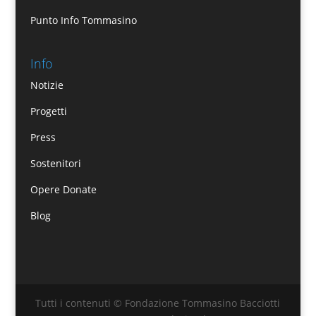
Punto Info Tommasino
Info
Notizie
Progetti
Press
Sostenitori
Opere Donate
Blog
Tutti i contenuti © Fondazione Tommasino Bacciotti