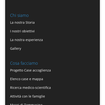
Chi siamo
La nostra Storia
I nostri obiettivi
La nostra esperienza
Gallery
Cosa facciamo
Progetto Case accoglienza
Elenco case e mappa
Ricerca medico-scientifica
Attività con le famiglie
Mezzi di Tommasino