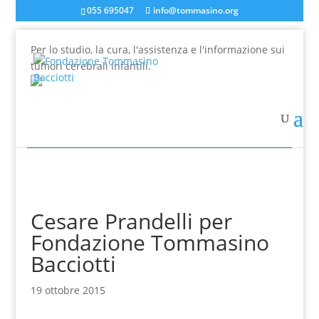
055 695047
info@tommasino.org
Per lo studio, la cura, l'assistenza e l'informazione sui
tumori cerebrali infantili.
In caso di mancata risposta agli ordini, inviare una
mail a info@tommasino.org o chiamare lo 055 695047
dalle 9 alle 13
Cesare Prandelli per
Fondazione Tommasino
Bacciotti
19 ottobre 2015