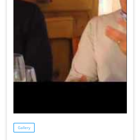
Gallery