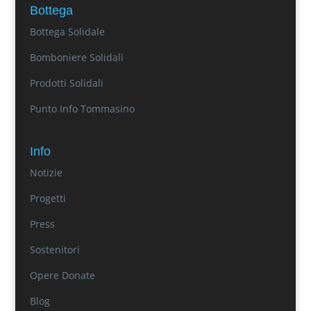
Bottega
Bottega Solidale
Bomboniere Solidali
Prodotti Solidali
Punto Info Tommasino
Info
Notizie
Progetti
Press
Sostenitori
Opere Donate
Blog