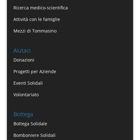
Ricerca medico-scientifica
Attività con le famiglie
Mezzi di Tommasino
Aiutaci
Donazioni
Progetti per Aziende
Eventi Solidali
Volontariato
Bottega
Bottega Solidale
Bomboniere Solidali