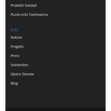
Prodotti Solidali
Punto Info Tommasino
Info
Notizie
Progetti
Press
Sostenitori
Opere Donate
Blog