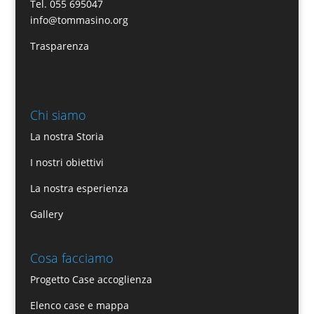
Tel. 055 695047
info@tommasino.org
Trasparenza
Chi siamo
La nostra Storia
I nostri obiettivi
La nostra esperienza
Gallery
Cosa facciamo
Progetto Case accoglienza
Elenco case e mappa