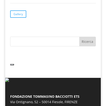
Gallery
FONDAZIONE TOMMASINO BACCIOTTI ETS
Via Ontignano, 52 – 50014 Fiesole, FIRENZE