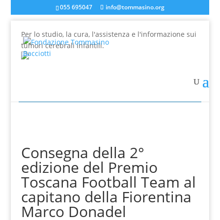
055 695047
info@tommasino.org
Per lo studio, la cura, l'assistenza e l'informazione sui
tumori cerebrali infantili.
In caso di mancata risposta agli ordini, inviare una
mail a info@tommasino.org o chiamare lo 055 695047
dalle 9 alle 13
Consegna della 2°
edizione del Premio
Toscana Football Team al
capitano della Fiorentina
Marco Donadel