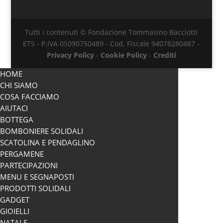
Tutti i contenuti © Fondazione Tommasino Bacciotti
ETS - P.IVA 05090750489 - Cod. Fiscale 94078280487 -
Privacy Policy
-
Cookie Policy
-
Crediti
HOME
CHI SIAMO
COSA FACCIAMO
AIUTACI
BOTTEGA
BOMBONIERE SOLIDALI
SCATOLINA E PENDAGLINO
PERGAMENE
PARTECIPAZIONI
MENU E SEGNAPOSTI
PRODOTTI SOLIDALI
GADGET
GIOIELLI
NATALE