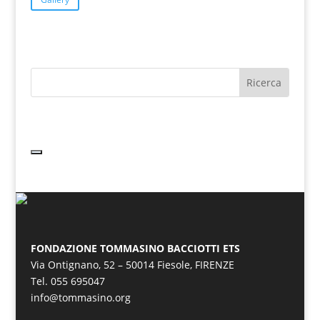
FONDAZIONE TOMMASINO BACCIOTTI ETS
Via Ontignano, 52 – 50014 Fiesole, FIRENZE
Tel. 055 695047
info@tommasino.org