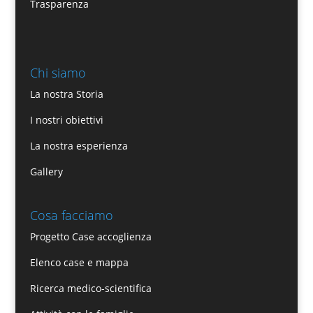
Trasparenza
Chi siamo
La nostra Storia
I nostri obiettivi
La nostra esperienza
Gallery
Cosa facciamo
Progetto Case accoglienza
Elenco case e mappa
Ricerca medico-scientifica